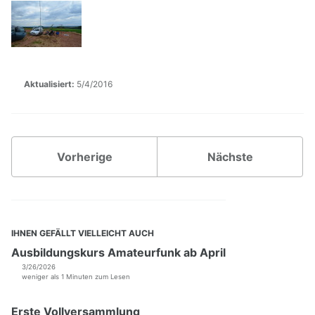
DB0PRA
DB0SDA
DB0WA
Aktualisiert:
5/4/2016
VPN-Zugang
DAPNET
Nutzereinstiege
Echolink-Proxy
Vorherige
Nächste
OpenStreetMap
Proxy im Hamnet
SIP Telefonie
Weitere Dienste
IHNEN GEFÄLLT VIELLEICHT AUCH
Ausbildungskurs Amateurfunk ab April
Backup für Router
3/26/2026
Hostlisten Köln/Aachen
weniger als 1 Minuten zum Lesen
Monitoring
Relais-Anbindung
Erste Vollversammlung