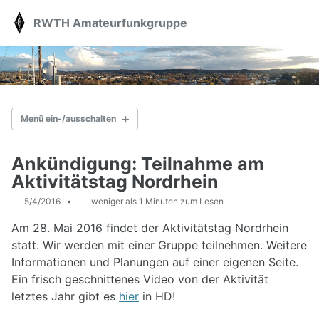
Skip
Skip
Skip
RWTH Amateurfunkgruppe
Toggle
to
to
to
search
primary
content
footer
navigation
Menü ein-/ausschalten
AKTUELLES
Ankündigung: Teilnahme am
Aktivitätstag Nordrhein
ÜBER UNS
5/4/2016
weniger als 1 Minuten zum Lesen
Station
Vorträge
Am 28. Mai 2016 findet der Aktivitätstag Nordrhein
Kontakt
statt. Wir werden mit einer Gruppe teilnehmen. Weitere
Spenden
Informationen und Planungen auf einer eigenen Seite.
Ein frisch geschnittenes Video von der Aktivität
AFU-KURS
letztes Jahr gibt es
hier
in HD!