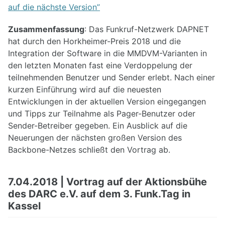
auf die nächste Version”
DB0PRA
Zusammenfassung
: Das Funkruf-Netzwerk DAPNET
DB0SDA
hat durch den Horkheimer-Preis 2018 und die
DB0WA
Integration der Software in die MMDVM-Varianten in
den letzten Monaten fast eine Verdoppelung der
VPN-Zugang
teilnehmenden Benutzer und Sender erlebt. Nach einer
DAPNET
kurzen Einführung wird auf die neuesten
Nutzereinstiege
Entwicklungen in der aktuellen Version eingegangen
Echolink-Proxy
und Tipps zur Teilnahme als Pager-Benutzer oder
OpenStreetMap
Sender-Betreiber gegeben. Ein Ausblick auf die
Proxy im Hamnet
Neuerungen der nächsten großen Version des
SIP Telefonie
Backbone-Netzes schließt den Vortrag ab.
Weitere Dienste
7.04.2018 | Vortrag auf der Aktionsbühe
Backup für Router
des DARC e.V. auf dem 3. Funk.Tag in
Hostlisten Köln/Aachen
Kassel
Monitoring
Relais-Anbindung