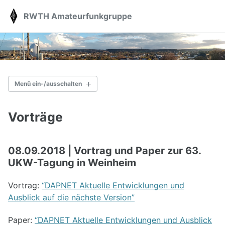
Skip
Skip
Skip
RWTH Amateurfunkgruppe
Toggle
to
to
to
search
primary
content
footer
navigation
Menü ein-/ausschalten
AKTUELLES
Vorträge
ÜBER UNS
Station
08.09.2018 | Vortrag und Paper zur 63.
Vorträge
UKW-Tagung in Weinheim
Kontakt
Spenden
Vortrag:
“DAPNET Aktuelle Entwicklungen und
Ausblick auf die nächste Version”
AFU-KURS
Paper:
“DAPNET Aktuelle Entwicklungen und Ausblick