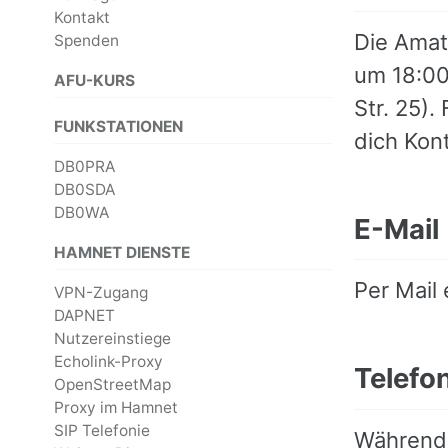
Kontakt
Die Amat
Spenden
um 18:00
AFU-KURS
Str. 25).
FUNKSTATIONEN
dich Kon
DB0PRA
DB0SDA
DB0WA
E-Mail
HAMNET DIENSTE
Per Mail 
VPN-Zugang
DAPNET
Nutzereinstiege
Echolink-Proxy
Telef
OpenStreetMap
Proxy im Hamnet
SIP Telefonie
Während 