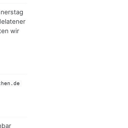
nnerstag
Melatener
ten wir
chen.de
hbar