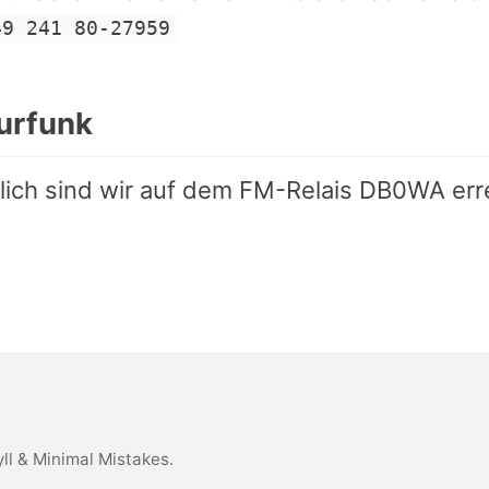
49 241 80-27959
urfunk
lich sind wir auf dem FM-Relais DB0WA err
ll
&
Minimal Mistakes
.