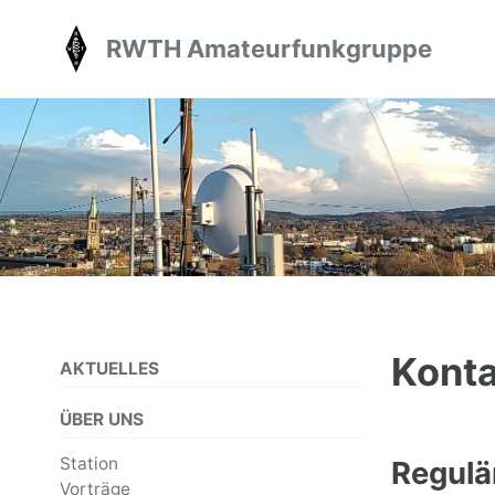
Skip
Skip
Skip
RWTH Amateurfunkgruppe
to
to
to
primary
content
footer
navigation
Konta
AKTUELLES
ÜBER UNS
Station
Regulä
Vorträge