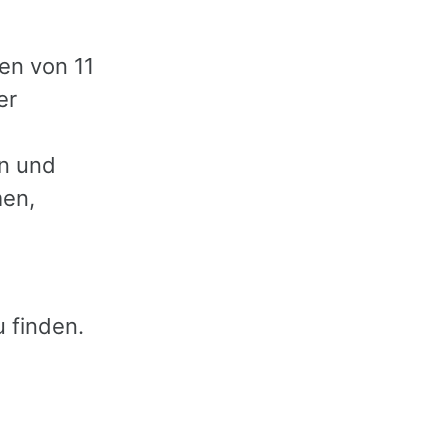
en von 11
er
en und
men,
 finden.