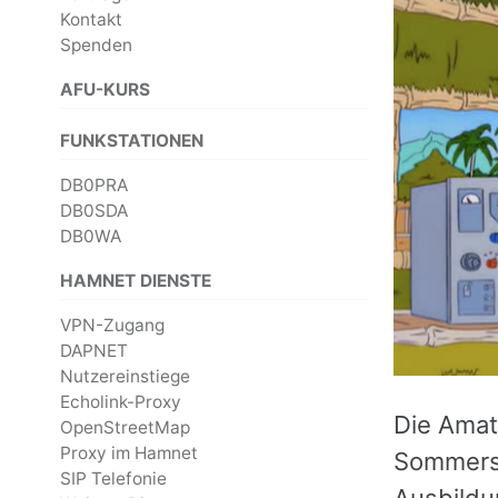
Kontakt
Spenden
AFU-KURS
FUNKSTATIONEN
DB0PRA
DB0SDA
DB0WA
HAMNET DIENSTE
VPN-Zugang
DAPNET
Nutzereinstiege
Echolink-Proxy
Die Amat
OpenStreetMap
Proxy im Hamnet
Sommerse
SIP Telefonie