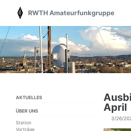
Skip
Skip
Skip
RWTH Amateurfunkgruppe
to
to
to
primary
content
footer
navigation
Ausb
AKTUELLES
April
ÜBER UNS
3/26/20
Station
Vorträge