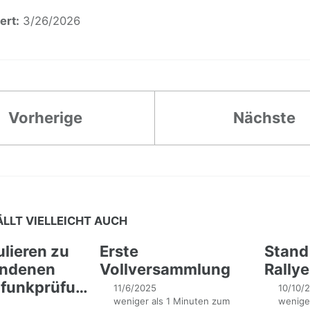
ert:
3/26/2026
Vorherige
Nächste
ÄLLT VIELLEICHT AUCH
ulieren zu
Erste
Stand 
andenen
Vollversammlung
Rally
nkprüfungen!
11/6/2025
10/10/
weniger als 1 Minuten zum
weniger