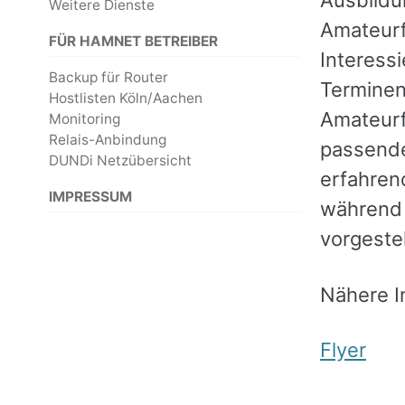
Ausbildu
Weitere Dienste
Amateurfu
FÜR HAMNET BETREIBER
Interess
Backup für Router
Terminen
Hostlisten Köln/Aachen
Amateurf
Monitoring
Relais-Anbindung
passende
DUNDi Netzübersicht
erfahren
IMPRESSUM
während 
vorgestel
Nähere I
Flyer