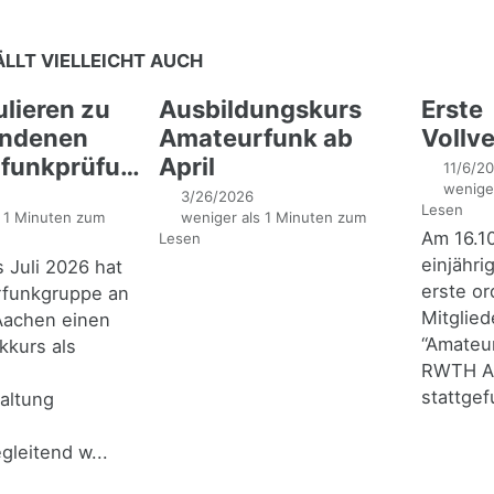
ÄLLT VIELLEICHT AUCH
ulieren zu
Ausbildungskurs
Erste
andenen
Amateurfunk ab
Vollv
nkprüfungen!
April
11/6/2
weniger
3/26/2026
Lesen
 1 Minuten zum
weniger als 1 Minuten zum
Am 16.1
Lesen
einjähr
s Juli 2026 hat
erste or
rfunkgruppe an
Mitglie
achen einen
“Amateu
kkurs als
RWTH Aa
stattgef
altung
leitend w...