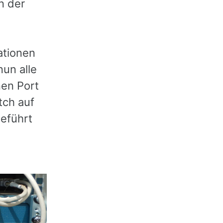
n der
ationen
nun alle
nen Port
tch auf
eführt