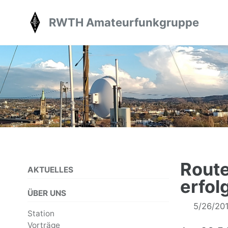
Skip
Skip
Skip
RWTH Amateurfunkgruppe
to
to
to
primary
content
footer
navigation
Rout
AKTUELLES
erfol
ÜBER UNS
5/26/20
Station
Vorträge