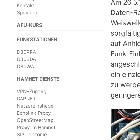
Am 26.5.
Kontakt
Daten-Re
Spenden
Weisweile
AFU-KURS
sorgfälti
FUNKSTATIONEN
auf Anhie
DB0PRA
Funk-Ein
DB0SDA
angeschl
DB0WA
ein einz
HAMNET DIENSTE
zu werde
VPN-Zugang
geringer
DAPNET
Nutzereinstiege
Echolink-Proxy
OpenStreetMap
Proxy im Hamnet
SIP Telefonie