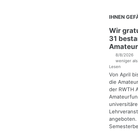
IHNEN GEF
Wir grat
31 best
Amateurfu
8/8/2026
weniger als
Lesen
Von April bi
die Amateu
der RWTH A
Amateurfun
universitäre
Lehrveranst
angeboten.
Semesterbeg