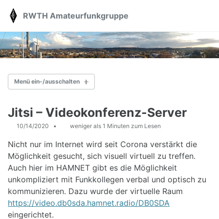
Skip
Skip
Skip
RWTH Amateurfunkgruppe
Toggle
to
to
to
search
primary
content
footer
navigation
Menü ein-/ausschalten
AKTUELLES
Jitsi – Videokonferenz-Server
10/14/2020
weniger als 1 Minuten zum Lesen
ÜBER UNS
Nicht nur im Internet wird seit Corona verstärkt die
Station
Vorträge
Möglichkeit gesucht, sich visuell virtuell zu treffen.
Kontakt
Auch hier im HAMNET gibt es die Möglichkeit
Spenden
unkompliziert mit Funkkollegen verbal und optisch zu
kommunizieren. Dazu wurde der virtuelle Raum
AFU-KURS
https://video.db0sda.hamnet.radio/DB0SDA
eingerichtet.