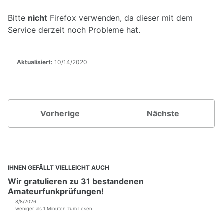
Bitte
nicht
Firefox verwenden, da dieser mit dem
DB0PRA
Service derzeit noch Probleme hat.
DB0SDA
DB0WA
Aktualisiert:
10/14/2020
VPN-Zugang
DAPNET
Nutzereinstiege
Echolink-Proxy
Vorherige
Nächste
OpenStreetMap
Proxy im Hamnet
SIP Telefonie
Weitere Dienste
IHNEN GEFÄLLT VIELLEICHT AUCH
Wir gratulieren zu 31 bestandenen
Backup für Router
Amateurfunkprüfungen!
Hostlisten Köln/Aachen
8/8/2026
Monitoring
weniger als 1 Minuten zum Lesen
Relais-Anbindung