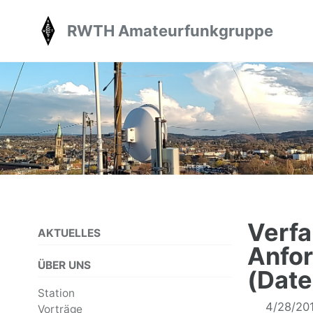
Skip
Skip
Skip
RWTH Amateurfunkgruppe
to
to
to
primary
content
footer
navigation
Verfa
AKTUELLES
Anfor
ÜBER UNS
(Dat
Station
4/28/20
Vorträge