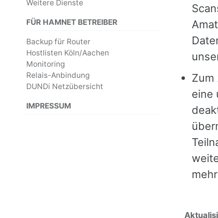
Weitere Dienste
Scan
FÜR HAMNET BETREIBER
Amate
Daten
Backup für Router
Hostlisten Köln/Aachen
unse
Monitoring
Relais-Anbindung
Zum 
DUNDi Netzübersicht
eine
IMPRESSUM
deakt
überm
Teil
weite
mehr
Aktualisi