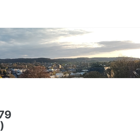
Toggle
search
79
)