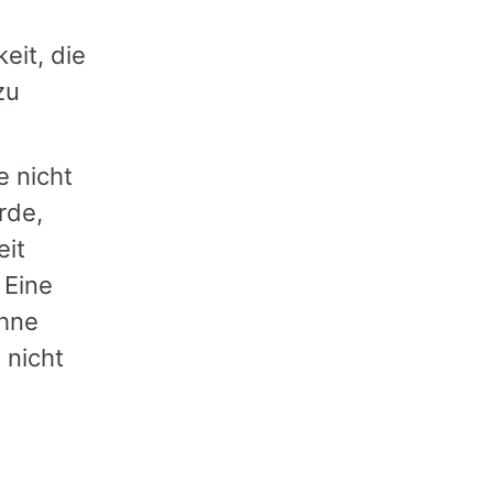
eit, die
zu
e nicht
rde,
eit
 Eine
ohne
 nicht