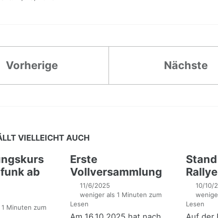
Vorherige
Nächste
ÄLLT VIELLEICHT AUCH
ungskurs
Erste
Stand 
funk ab
Vollversammlung
Rally
11/6/2025
10/10/
weniger als 1 Minuten zum
weniger
Lesen
Lesen
 1 Minuten zum
Am 16.10.2025 hat nach
Auf der 