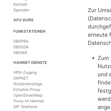
Kontakt
Zur Umse
Spenden
(Datensc
AFU-KURS
durchgefü
FUNKSTATIONEN
erneute f
DB0PRA
Datensch
DB0SDA
DB0WA
Zum 4
HAMNET DIENSTE
Nutze
VPN-Zugang
und e
DAPNET
finde
Nutzereinstiege
Echolink-Proxy
festg
OpenStreetMap
werd
Proxy im Hamnet
angez
SIP Telefonie