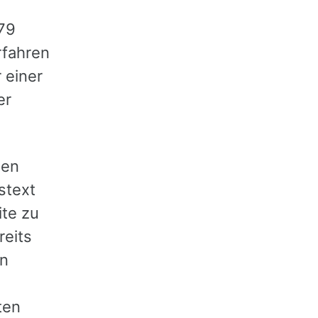
79
rfahren
 einer
er
nen
stext
ite zu
reits
in
ten