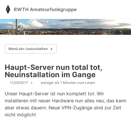
Skip
Skip
Skip
RWTH Amateurfunkgruppe
Toggle
to
to
to
search
primary
content
footer
navigation
Menü ein-/ausschalten
AKTUELLES
Haupt-Server nun total tot,
Neuinstallation im Gange
ÜBER UNS
11/29/2017
weniger als 1 Minuten zum Lesen
Station
Vorträge
Unser Haupt-Server ist nun komplett tot. Wir
Kontakt
installieren mit neuer Hardware nun alles neu, das kann
Spenden
aber etwas dauern. Neue VPN-Zugänge sind zur Zeit
nicht möglich!
AFU-KURS