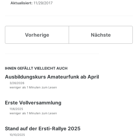
Aktualisiert:
11/29/2017
DB0PRA
DB0SDA
DB0WA
Vorherige
Nächste
VPN-Zugang
DAPNET
Nutzereinstiege
Echolink-Proxy
IHNEN GEFÄLLT VIELLEICHT AUCH
OpenStreetMap
Ausbildungskurs Amateurfunk ab April
Proxy im Hamnet
3/26/2026
SIP Telefonie
weniger als 1 Minuten zum Lesen
Weitere Dienste
Erste Vollversammlung
11/6/2025
weniger als 1 Minuten zum Lesen
Backup für Router
Hostlisten Köln/Aachen
Stand auf der Ersti-Rallye 2025
Monitoring
Relais-Anbindung
10/10/2025