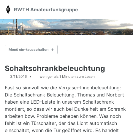
Skip
Skip
Skip
RWTH Amateurfunkgruppe
Toggle
to
to
to
search
primary
content
footer
navigation
Menü ein-/ausschalten
AKTUELLES
Schaltschrankbeleuchtung
3/11/2016
weniger als 1 Minuten zum Lesen
ÜBER UNS
Fast so sinnvoll wie die Vergaser-Innenbeleuchtung:
Station
Vorträge
Die Schaltschrank-Beleuchtung. Thomas und Norbert
Kontakt
haben eine LED-Leiste in unserem Schaltschrank
Spenden
montiert, so dass wir auch bei Dunkelheit am Schrank
arbeiten bzw. Probleme beheben können. Was noch
AFU-KURS
fehlt ist ein Türschalter, der das Licht automatisch
einschaltet, wenn die Tür geöffnet wird. Es handelt