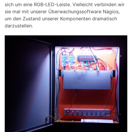
sich um eine RGB-LED-Leiste. Vielleicht verbinden wir
sie mal mit unserer Überwachungssoftware Nagios,
DB0PRA
DB0SDA
um den Zustand unserer Komponenten dramatisch
DB0WA
darzustellen.
VPN-Zugang
DAPNET
Nutzereinstiege
Echolink-Proxy
OpenStreetMap
Proxy im Hamnet
SIP Telefonie
Weitere Dienste
Backup für Router
Hostlisten Köln/Aachen
Monitoring
Relais-Anbindung