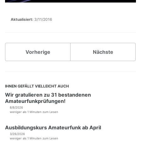
DUNDi Netzübersicht
IMPRESSUM
Aktualisiert:
3/11/2016
Vorherige
Nächste
IHNEN GEFÄLLT VIELLEICHT AUCH
Wir gratulieren zu 31 bestandenen
Amateurfunkprüfungen!
8/8/2026
weniger als 1 Minuten zum Lesen
Ausbildungskurs Amateurfunk ab April
3/26/2026
weniger als 1 Minuten zum Lesen