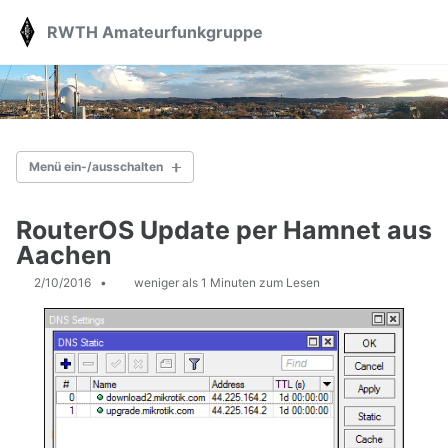
Skip
Skip
Skip
RWTH Amateurfunkgruppe
Toggle
to
to
to
search
primary
content
footer
navigation
Menü ein-/ausschalten
AKTUELLES
RouterOS Update per Hamnet aus
Aachen
ÜBER UNS
2/10/2016
weniger als 1 Minuten zum Lesen
Station
Vorträge
Kontakt
Spenden
AFU-KURS