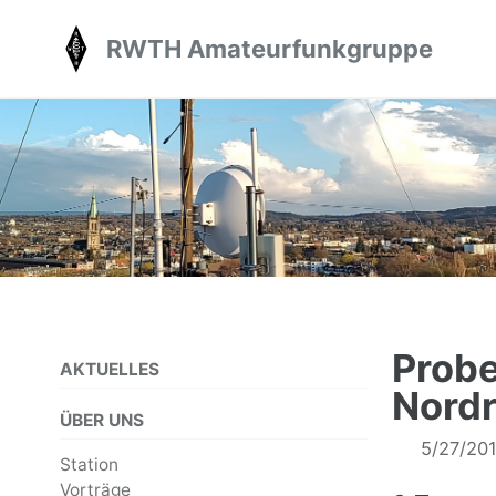
Skip
Skip
Skip
RWTH Amateurfunkgruppe
to
to
to
primary
content
footer
navigation
Probe
AKTUELLES
Nordr
ÜBER UNS
5/27/20
Station
Vorträge