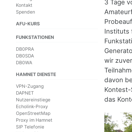
3 Tage v
Kontakt
Amateurf
Spenden
Probeauf
AFU-KURS
Institut
FUNKSTATIONEN
Funkstat
DB0PRA
Generator
DB0SDA
wir zuver
DB0WA
Teilnahm
HAMNET DIENSTE
davon be
VPN-Zugang
Kontest-
DAPNET
das Kont
Nutzereinstiege
Echolink-Proxy
OpenStreetMap
Proxy im Hamnet
SIP Telefonie