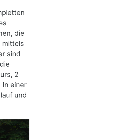
pletten
es
nen, die
mittels
er sind
die
urs, 2
 In einer
lauf und