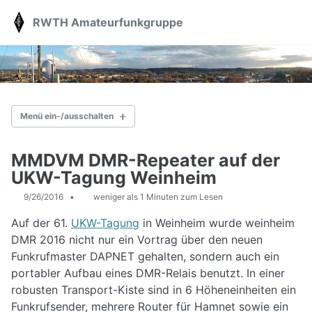
Skip
Skip
Skip
RWTH Amateurfunkgruppe
Toggle
to
to
to
search
primary
content
footer
navigation
Menü ein-/ausschalten
AKTUELLES
MMDVM DMR-Repeater auf der
UKW-Tagung Weinheim
ÜBER UNS
9/26/2016
weniger als 1 Minuten zum Lesen
Station
Vorträge
Auf der 61.
UKW-Tagung
in Weinheim wurde weinheim
Kontakt
DMR 2016 nicht nur ein Vortrag über den neuen
Spenden
Funkrufmaster DAPNET gehalten, sondern auch ein
portabler Aufbau eines DMR-Relais benutzt. In einer
AFU-KURS
robusten Transport-Kiste sind in 6 Höheneinheiten ein
Funkrufsender, mehrere Router für Hamnet sowie ein